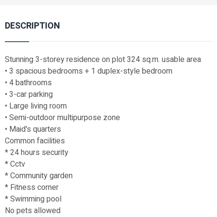
DESCRIPTION
Stunning 3-storey residence on plot 324 sq.m. usable area
• 3 spacious bedrooms + 1 duplex-style bedroom
• 4 bathrooms
• 3-car parking
• Large living room
• Semi-outdoor multipurpose zone
• Maid's quarters
Common facilities
* 24 hours security
* Cctv
* Community garden
* Fitness corner
* Swimming pool
No pets allowed