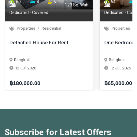
64
1
1
69
44.75
Dedicated - Covered
Properties
Residential
Properties
One Bedroom Condo For Rent
One Bedro
Bangkok
Bangkok
12 Jul, 2026
12 Jul, 202
฿65,000.00
฿42,000.0
Subscribe for Latest Offers