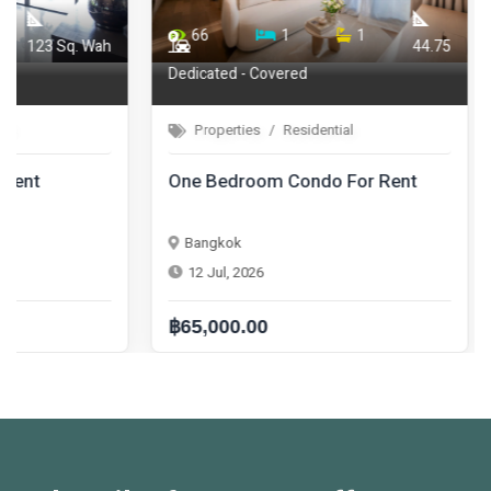
66
1
1
72
44.75
Dedicated - Covered
Properties
Residential
Properties
One Bedroom Condo For Rent
One Bedroom 
Bangkok
Bangkok
12 Jul, 2026
12 Jul, 2026
฿65,000.00
฿42,000.00