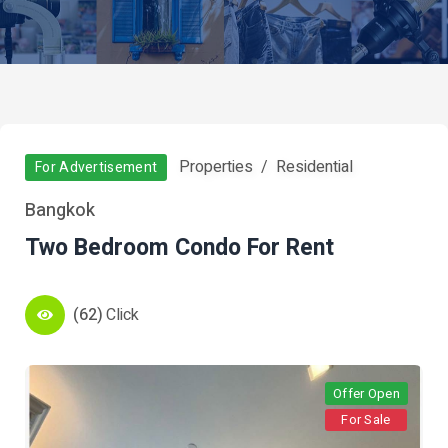
Properties
Residential
For Advertisement
Bangkok
Two Bedroom Condo For Rent
(62)
Click
Offer Open
For Sale