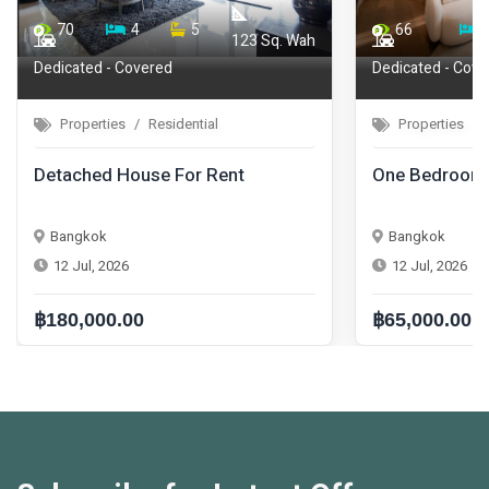
70
4
5
66
123 Sq. Wah
Dedicated - Covered
Dedicated - Cove
Properties
Residential
Properties
Detached House For Rent
One Bedroom 
Bangkok
Bangkok
12 Jul, 2026
12 Jul, 2026
฿180,000.00
฿65,000.00