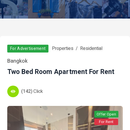
Properties
Residential
For Advertisement
Bangkok
Two Bed Room Apartment For Rent
(142)
Click
Offer Open
For Rent