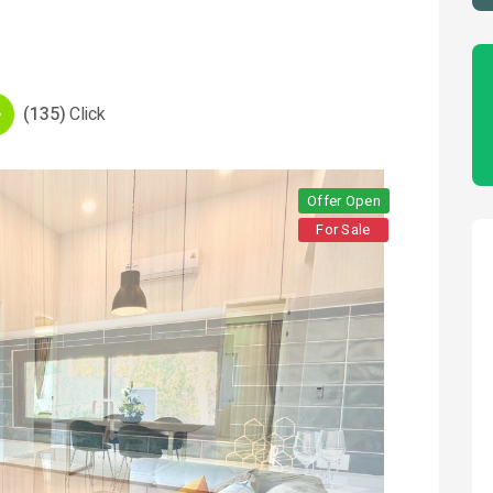
(135)
Click
Offer Open
For Sale