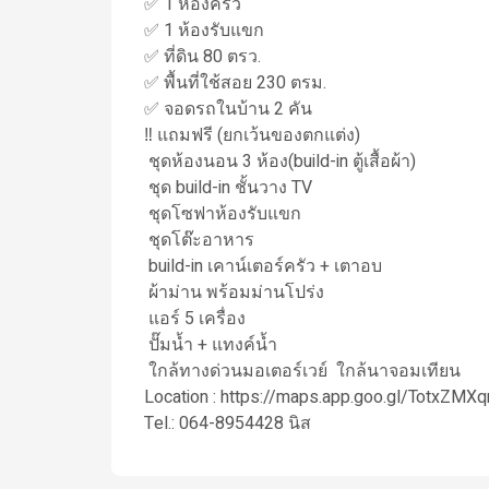
✅ 1 ห้องครัว
✅ 1 ห้องรับแขก
✅ ที่ดิน 80 ตรว.
✅ พื้นที่ใช้สอย 230 ตรม.
✅ จอดรถในบ้าน 2 คัน
‼️ แถมฟรี (ยกเว้นของตกแต่ง)
ชุดห้องนอน 3 ห้อง(build-in ตู้เสื้อผ้า)
ชุด build-in ชั้นวาง TV
ชุดโซฟาห้องรับแขก
ชุดโต๊ะอาหาร
build-in เคาน์เตอร์ครัว + เตาอบ
ผ้าม่าน พร้อมม่านโปร่ง
แอร์ 5 เครื่อง
ปั๊มน้ำ + แทงค์น้ำ
ใกล้ทางด่วนมอเตอร์เวย์ ใกล้นาจอมเทียน
Location : https://maps.app.goo.gl/TotxZMX
Tel.: 064-8954428 นิส