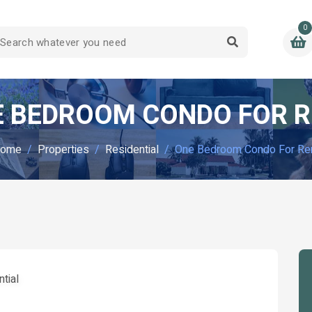
0
 BEDROOM CONDO FOR 
ome
Properties
Residential
One Bedroom Condo For Re
tial