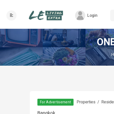
Login
ONE
H
Properties
Residen
For Advertisement
Bangkok