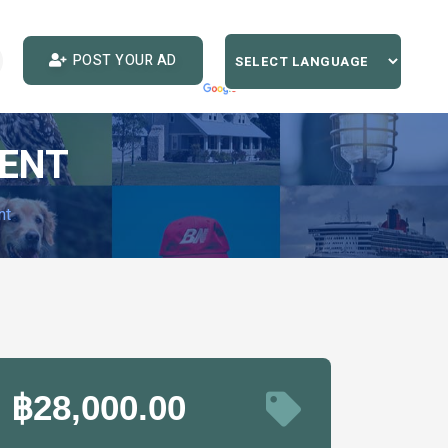
POST YOUR AD
RENT
nt
฿28,000.00