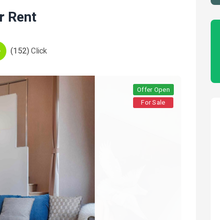
r Rent
(152)
Click
Offer Open
For Sale