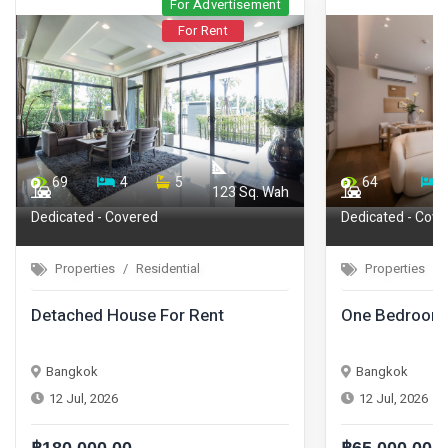
For Advertisement
For Rent
69
4
5
64
123 Sq. Wah
Dedicated - Covered
Dedicated - Cove
Properties
Residential
Properties
Detached House For Rent
One Bedroom 
Bangkok
Bangkok
12 Jul, 2026
12 Jul, 2026