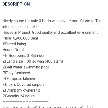
DESCRIPTION
Nicely house for sale 3 beds with private pool Close to Tara
international school ✨
House in Project Good quality and excellent environment
Price 6,900,000 Baht
#DirectListing
House Detail
☑️3 Bedrooms 3 Bathroom
☑️ Land size: 100 sq.wah (400 sq.m)
☑️Salt water swimming pool
☑️Fully furnished
☑️ European kitchen
☑️2 cars Covered carport
☑️ Company ownership
☑️Security 24 hours
————————————————-
✨ขายบ้านสวยทำเลดี 3 ห้องนอน พร้อมสระส่วนตัว ใกล้