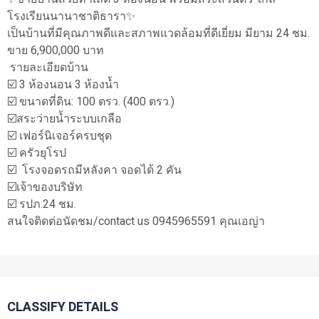
โรงเรียนนานาชาติธารา✨
เป็นบ้านที่มีคุณภาพดีและสภาพแวดล้อมที่ดีเยี่ยม มียาม 24 ชม.
ขาย 6,900,000 บาท
รายละเอียดบ้าน
☑️ 3 ห้องนอน 3 ห้องน้ำ
☑️ ขนาดที่ดิน: 100 ตรว. (400 ตรว.)
☑️สระว่ายน้ำระบบเกลือ
☑️ เฟอร์นิเจอร์ครบชุด
☑️ ครัวยุโรป
☑️ โรงจอดรถมีหลังคา จอดได้ 2 คัน
☑️เจ้าของบริษัท
☑️ รปภ.24 ชม.
สนใจติดต่อนัดชม/contact us 0945965591 คุณเอญ่า
CLASSIFY DETAILS