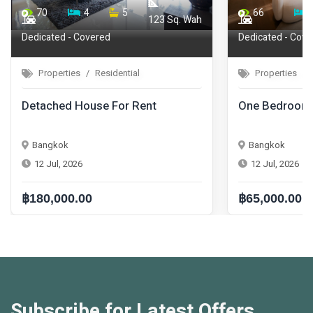
70
4
5
66
123 Sq. Wah
Dedicated - Covered
Dedicated - Cove
Properties
Residential
Properties
Detached House For Rent
One Bedroom 
Bangkok
Bangkok
12 Jul, 2026
12 Jul, 2026
฿180,000.00
฿65,000.00
Subscribe for Latest Offers