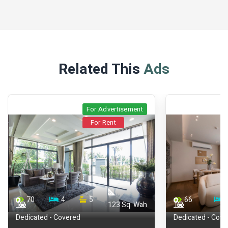
Related This
Ads
For Advertisement
For Rent
66
1
1
72
h
44.75
Dedicated - Covered