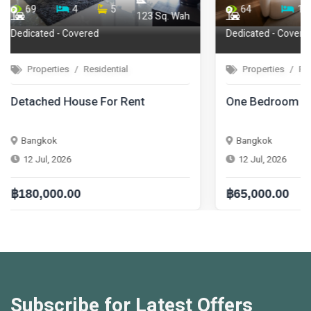
64
1
1
68
44.75
Dedicated - Covered
Properties
Residential
Properties
One Bedroom Condo For Rent
One Bedroom
Bangkok
Bangkok
12 Jul, 2026
12 Jul, 2026
฿65,000.00
฿42,000.00
Subscribe for Latest Offers