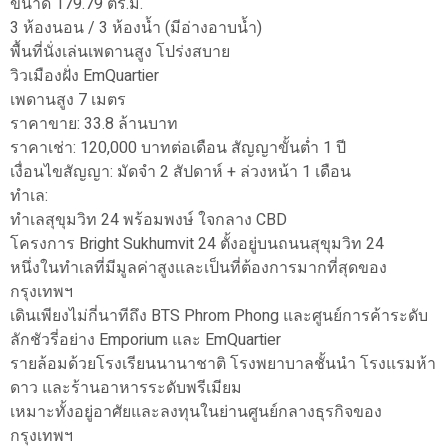
ขนาด 179.79 ตร.ม.
3 ห้องนอน / 3 ห้องน้ำ (มีอ่างอาบน้ำ)
พื้นที่นั่งเล่นเพดานสูง โปร่งสบาย
วิวเมืองฝั่ง EmQuartier
เพดานสูง 7 เมตร
ราคาขาย: 33.8 ล้านบาท
ราคาเช่า: 120,000 บาทต่อเดือน สัญญาขั้นต่ำ 1 ปี
เงื่อนไขสัญญา: มัดจำ 2 สัปดาห์ + ล่วงหน้า 1 เดือน
ทำเล:
ทำเลสุขุมวิท 24 พร้อมพงษ์ ใจกลาง CBD
โครงการ Bright Sukhumvit 24 ตั้งอยู่บนถนนสุขุมวิท 24
หนึ่งในทำเลที่มีมูลค่าสูงและเป็นที่ต้องการมากที่สุดของ
กรุงเทพฯ
เดินเพียงไม่กี่นาทีถึง BTS Phrom Phong และศูนย์การค้าระดับ
ลักชัวรี่อย่าง Emporium และ EmQuartier
รายล้อมด้วยโรงเรียนนานาชาติ โรงพยาบาลชั้นนำ โรงแรมห้า
ดาว และร้านอาหารระดับพรีเมียม
เหมาะทั้งอยู่อาศัยและลงทุนในย่านศูนย์กลางธุรกิจของ
กรุงเทพฯ