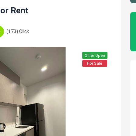
or Rent
(173)
Click
Offer Open
For Sale