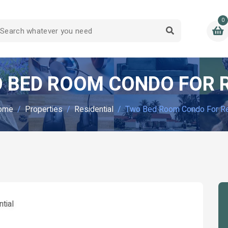
0
 BED ROOM CONDO FOR 
ome
Properties
Residential
Two Bed Room Condo For R
tial