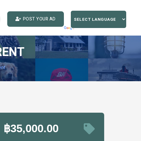
POST YOUR AD
RENT
ent
฿35,000.00