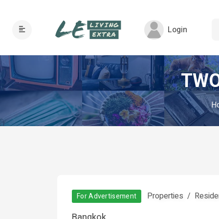
Login
TWO
H
Properties
Residen
For Advertisement
Bangkok